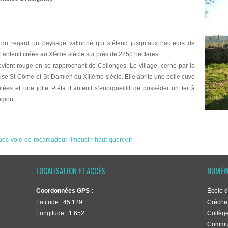
 du regard un paysage vallonné qui s’étend jusqu’aux hauteurs de
Lanteuil créée au XIème siècle sur près de 2250 hectares.
 devient rouge en se rapprochant de Collonges. Le village, cerné par la
ise St-Côme-et-St-Damien du XIIIème siècle. Elle abrite une belle cuve
tées et une jolie Piéta. Lanteuil s’enorgueillit de posséder un fer à
égion.
es-voie-de-rocamadour-limousin-haut-quercy.fr
LOCALISATION ET ACCÈS
NUMÉR
Coordonnées GPS :
École d
Latitude : 45.129
Crèche 
Longitude : 1.652
Collège
Commun