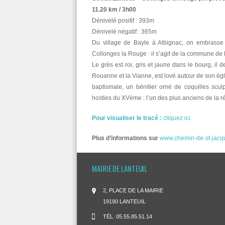
11.20 km / 3h00
Dénivelé positif : 393m
Dénivelé négatif : 365m
Du village de Bayle à Albignac, on embrasse
Collonges la Rouge : il s’agit de la commune de 
Le grès est roi, gris et jaune dans le bourg, il
Rouanne et la Vianne, est lové autour de son égl
baptismale, un bénitier orné de coquilles sculp
hosties du XVème : l’un des plus anciens de la r
Pour visualiser le tracé :
cliquez ici.
Plus d’informations sur
www.chemin-de-st-jacqu
MAIRIE DE LANTEUIL
2, PLACE DE LA MAIRIE
19190 LANTEUIL
TÉL.
05.55.85.51.14