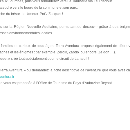
aux Fourches, puis vous remonterez vers La Tournerie via Le Triadour.
cebdre vers le bourg de la commune et son parc.
che du trésor : le fameux Poï’z Zacquet !
ies sur la Région Nouvelle Aquitaine, permettant de découvrir grâce à des énig
ichesses environnementales locales.
es familles et curieux de tous âges, Terra Aventura propose également de découvr
caches et les énigmes : par exemple Zeroik, Zabdo ou encore Zeïdon …).
cquet » créé tout spécialement pour le circuit de Lanteuil !
 Terra Aventura » ou demandez la fiche descriptive de l’aventure que vous avez c
entura.fr
on vous est proposée à l’Office de Tourisme du Pays d’Aubazine Beynat.