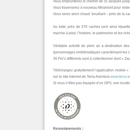
Vous emprunterez le chemin de St Jacques jusqu’
Vous traverserez à nouveau Miramont pour redes
Vous serez alors chaud bouillant – près de la ca
Au total, près de 370 caches sont ainsi répart
marche à pied, l’histoire, le patrimoine et les r
Véritable activité de plein air à destination d
(personnages emblématiques caractérisant les 
35 Poï’z différents sont à collectionner dont « Za
Téléchargez gratuitement l’application mobile «
sur le site internet de Terra Aventura
www.terra-av
Si vous n’êtes pas équipés d’un GPS, une locati
Renseignements :