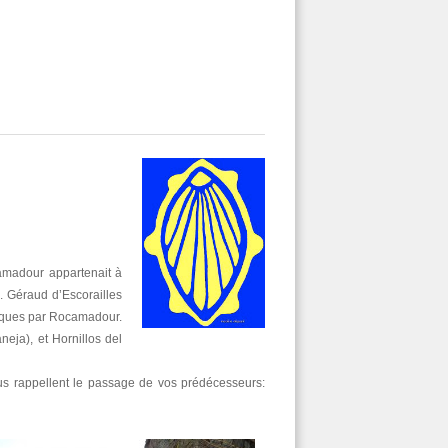
camadour appartenait à
. Géraud d’Escorailles
Jacques par Rocamadour.
eja), et Hornillos del
us rappellent le passage de vos prédécesseurs: