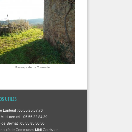
Passage de La Tournerie
OS UTILES
e Lanteuil : 05.55.85.57.70
Multi accueil : 05.55.22.84.39
 de Beynat : 05.55.85.50.50
auté de Communes Midi Corrézien :