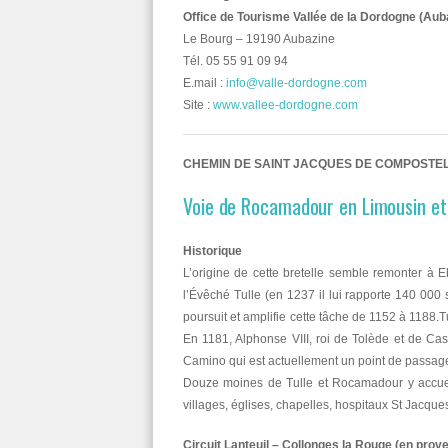
Office de Tourisme Vallée de la Dordogne (Aub
Le Bourg – 19190 Aubazine
Tél. 05 55 91 09 94
E.mail :
info@valle-dordogne.com
Site :
www.vallee-dordogne.com
CHEMIN DE SAINT JACQUES DE COMPOSTE
Voie de Rocamadour en Limousin e
Historique
L’origine de cette bretelle semble remonter à
l’Évêché Tulle (en 1237 il lui rapporte 140 00
poursuit et amplifie cette tâche de 1152 à 1188.
En 1181, Alphonse VIII, roi de Tolède et de Ca
Camino qui est actuellement un point de passage
Douze moines de Tulle et Rocamadour y accueil
villages, églises, chapelles, hospitaux St Jacq
Circuit Lanteuil – Collonges la Rouge (en prov