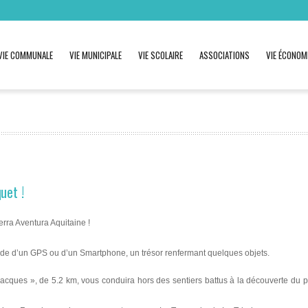
VIE COMMUNALE
VIE MUNICIPALE
VIE SCOLAIRE
ASSOCIATIONS
VIE ÉCONOM
uet !
erra Aventura Aquitaine !
l’aide d’un GPS ou d’un Smartphone, un trésor renfermant quelques objets.
Jacques », de 5.2 km, vous conduira hors des sentiers battus à la découverte du p