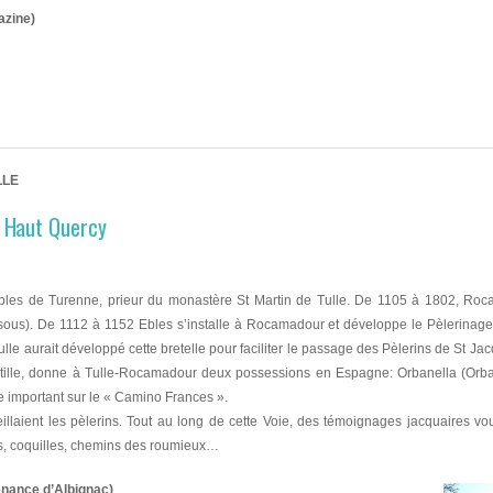
azine)
LLE
t Haut Quercy
 Ebles de Turenne, prieur du monastère St Martin de Tulle. De 1105 à 1802, Ro
0 sous). De 1112 à 1152 Ebles s’installe à Rocamadour et développe le Pèlerinage
Tulle aurait développé cette bretelle pour faciliter le passage des Pèlerins de St 
stille, donne à Tulle-Rocamadour deux possessions en Espagne: Orbanella (Orban
 important sur le « Camino Frances ».
laient les pèlerins. Tout au long de cette Voie, des témoignages jacquaires vo
ues, coquilles, chemins des roumieux…
enance d’Albignac)