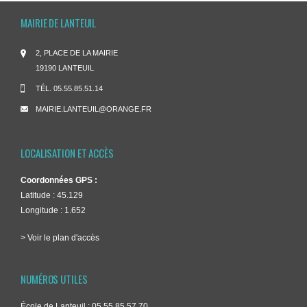
MAIRIE DE LANTEUIL
2, PLACE DE LA MAIRIE
19190 LANTEUIL
TÉL.
05.55.85.51.14
MAIRIE.LANTEUIL@ORANGE.FR
LOCALISATION ET ACCÈS
Coordonnées GPS :
Latitude : 45.129
Longitude : 1.652
> Voir le plan d'accès
NUMÉROS UTILES
École de Lanteuil : 05.55.85.57.70