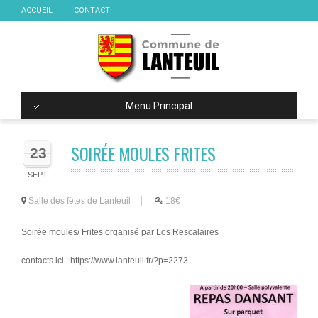
ACCUEIL
CONTACT
Menu Principal
SOIRÉE MOULES FRITES
23
SEPT
Salle des fêtes de Lanteuil
18€
Soirée moules/ Frites organisé par Los Rescalaires
contacts ici : https://www.lanteuil.fr/?p=2273